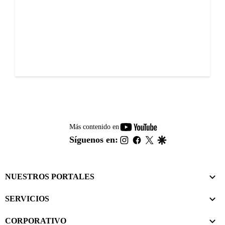
youtube-
Más contenido en
footer
instagram
facebook
twitter
google
Síguenos en:
NUESTROS PORTALES
SERVICIOS
CORPORATIVO