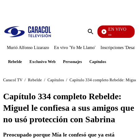
PUBLICIDAD
EN VIVO
Rafael Orozco
Enviar
búsqueda
Murió Alfonso Lizarazo
En vivo 'Yo Me Llamo'
Inscripciones 'Desafío
Rebelde
Exclusivo Web
Personajes
Capítulos
Caracol TV
/
Rebelde
/
Capítulos
/
Capítulo 334 completo Rebelde: Miguel l
Capítulo 334 completo Rebelde:
Miguel le confiesa a sus amigos que
no usó protección con Sabrina
Preocupado porque Mía le confesó que ya está