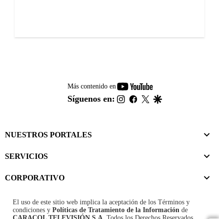
youtube-
Más contenido en
footer
instagram
facebook
twitter
google
Síguenos en:
NUESTROS PORTALES
SERVICIOS
CORPORATIVO
El uso de este sitio web implica la aceptación de los
Términos y
condiciones
y
Políticas de Tratamiento de la Información
de
CARACOL TELEVISIÓN S.A.
Todos los Derechos Reservados