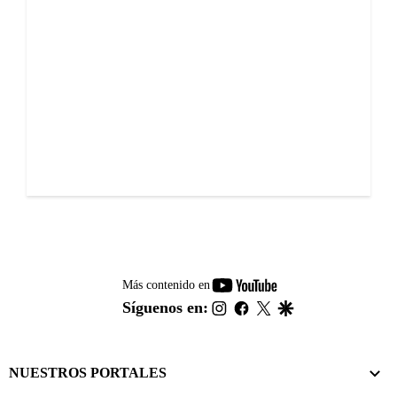
youtube-
Más contenido en
footer
instagram
facebook
twitter
google
Síguenos en:
NUESTROS PORTALES