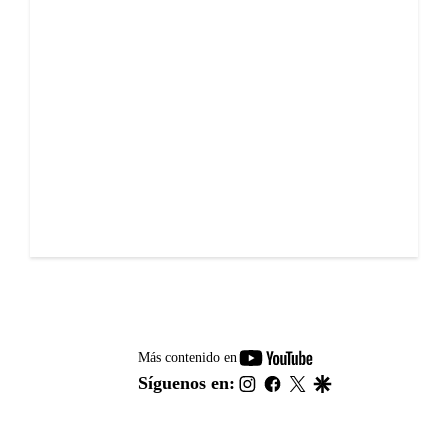
youtube-
Más contenido en
footer
instagram
facebook
twitter
google
Síguenos en: