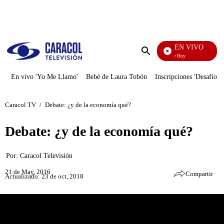
PUBLICIDAD
EN VIVO
La Finca De Hoy
Enviar
búsqueda
En vivo 'Yo Me Llamo'
Bebé de Laura Tobón
Inscripciones 'Desafío'
Caracol TV
/
Debate: ¿y de la economía qué?
Debate: ¿y de la economía qué?
Por:
Caracol Televisión
21 de May, 2016
Compartir
Actualizado: 23 de oct, 2018