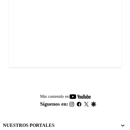
youtube-
Más contenido en
footer
instagram
facebook
twitter
google
Síguenos en:
NUESTROS PORTALES