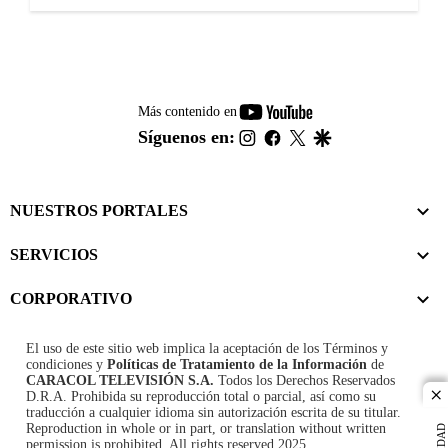
youtube-
Más contenido en
footer
instagram
facebook
twitter
google
Síguenos en:
NUESTROS PORTALES
SERVICIOS
CORPORATIVO
El uso de este sitio web implica la aceptación de los
Términos y
condiciones
y
Políticas de Tratamiento de la Información
de
CARACOL TELEVISIÓN S.A.
Todos los Derechos Reservados
D.R.A. Prohibida su reproducción total o parcial, así como su
cl
traducción a cualquier idioma sin autorización escrita de su titular.
Reproduction in whole or in part, or translation without written
permission is prohibited. All rights reserved 2025.