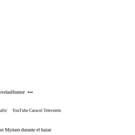
PUBLICIDAD
velas
Humor
afío'
YouTube Caracol Televisión
on Myriam durante el bazar