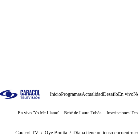
Inicio
Programas
Actualidad
Desafío
En vivo
No
En vivo 'Yo Me Llamo'
Bebé de Laura Tobón
Inscripciones 'Des
Juegos
Caracol TV
/
Oye Bonita
/
Diana tiene un tenso encuentro c