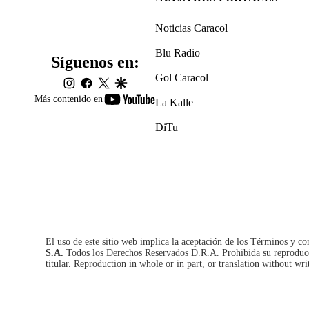
Noticias Caracol
Blu Radio
Síguenos en:
Gol Caracol
instagram
facebook
twitter
google
youtube-
Más contenido en
La Kalle
footer
DiTu
El uso de este sitio web implica la aceptación de los
Términos y co
S.A.
Todos los Derechos Reservados D.R.A. Prohibida su reproducció
titular. Reproduction in whole or in part, or translation without wri