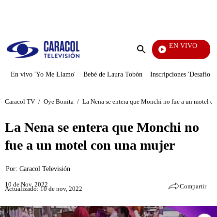
PUBLICIDAD
EN VIVO
Yo Me Llamo
Enviar
búsqueda
En vivo 'Yo Me Llamo'
Bebé de Laura Tobón
Inscripciones 'Desafío'
Caracol TV
/
Oye Bonita
/
La Nena se entera que Monchi no fue a un motel c
La Nena se entera que Monchi no
fue a un motel con una mujer
Por:
Caracol Televisión
10 de Nov, 2022
Compartir
Actualizado: 10 de nov, 2022