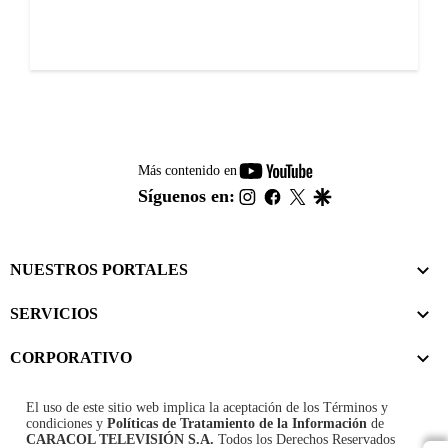
youtube-
Más contenido en
footer
instagram
facebook
twitter
google
Síguenos en:
NUESTROS PORTALES
SERVICIOS
CORPORATIVO
El uso de este sitio web implica la aceptación de los
Términos y
condiciones
y
Políticas de Tratamiento de la Información
de
CARACOL TELEVISIÓN S.A.
Todos los Derechos Reservados