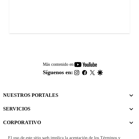
youtube-
Más contenido en
footer
instagram
facebook
twitter
google
Síguenos en:
NUESTROS PORTALES
SERVICIOS
CORPORATIVO
El uso de este sitio web implica la aceptación de los
Términos y