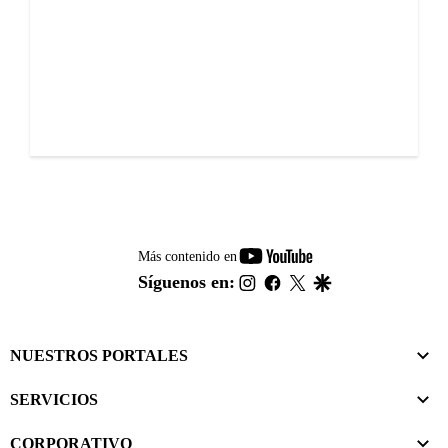
youtube-
Más contenido en
footer
instagram
facebook
twitter
google
Síguenos en:
NUESTROS PORTALES
SERVICIOS
CORPORATIVO