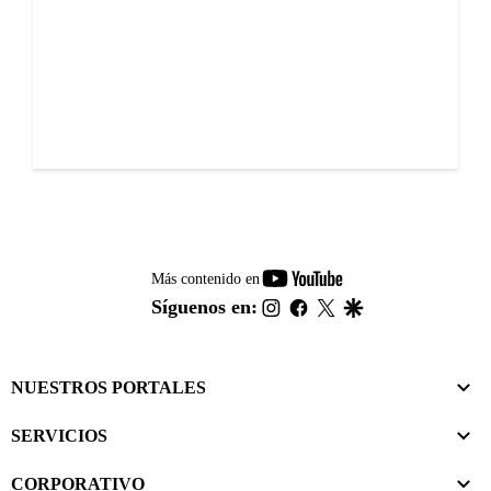
youtube-
Más contenido en
footer
instagram
facebook
twitter
google
Síguenos en:
NUESTROS PORTALES
SERVICIOS
CORPORATIVO