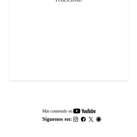
PUBLICIDAD
youtube-
Más contenido en
footer
instagram
facebook
twitter
google
Síguenos en: