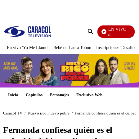
PUBLICIDAD
EN VIVO
Noticias Caracol
Enviar
búsqueda
En vivo 'Yo Me Llamo'
Bebé de Laura Tobón
Inscripciones 'Desafío'
Inicio
Capítulos
Personajes
Exclusivo Web
Caracol TV
/
Nuevo rico, nuevo pobre
/
Fernanda confiesa quién es el culpabl
Fernanda confiesa quién es el