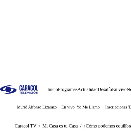
Inicio
Programas
Actualidad
Desafío
En vivo
No
Murió Alfonso Lizarazo
En vivo 'Yo Me Llamo'
Inscripciones '
Juegos
Caracol TV
/
Mi Casa es tu Casa
/
¿Cómo podemos equilibrar