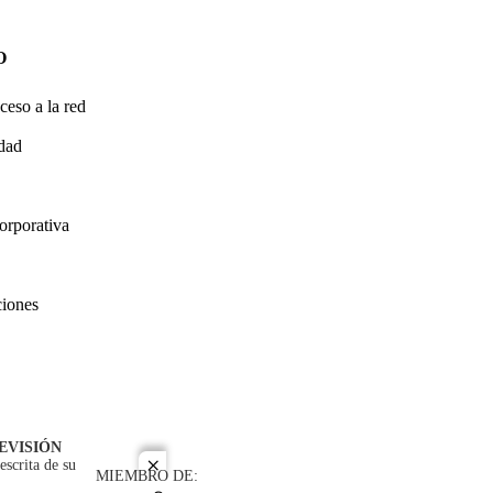
O
ceso a la red
idad
orporativa
ciones
EVISIÓN
escrita de su
close
MIEMBRO DE: