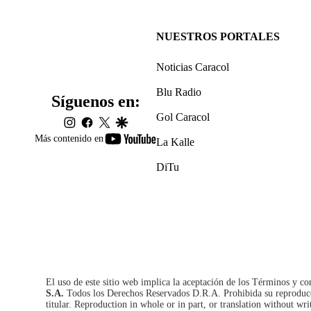
NUESTROS PORTALES
Noticias Caracol
Blu Radio
Síguenos en:
Gol Caracol
instagram
facebook
twitter
google
youtube-
Más contenido en
La Kalle
footer
DiTu
El uso de este sitio web implica la aceptación de los
Términos y co
S.A.
Todos los Derechos Reservados D.R.A. Prohibida su reproducció
titular. Reproduction in whole or in part, or translation without wri