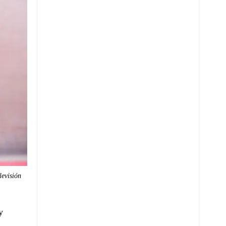
levisión
y
n