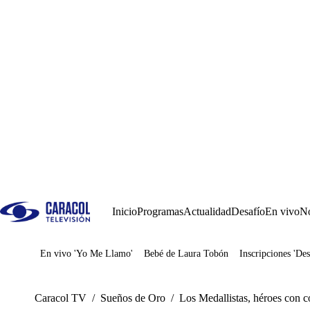
Inicio
Programas
Actualidad
Desafío
En vivo
No
En vivo 'Yo Me Llamo'
Bebé de Laura Tobón
Inscripciones 'Des
Juegos
Caracol TV
/
Sueños de Oro
/
Los Medallistas, héroes con c