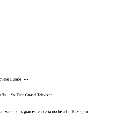
PUBLICIDAD
velas
Humor
afío'
YouTube Caracol Televisión
orazón de oro: gran estreno esta noche a las 10:30 p.m