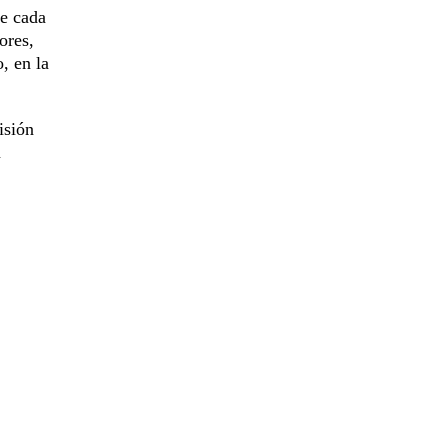
de cada
ores,
, en la
isión
n