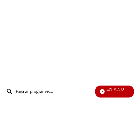
Entrada
EN VIVO
de
Doble Vía
Enviar
búsqueda
búsqueda