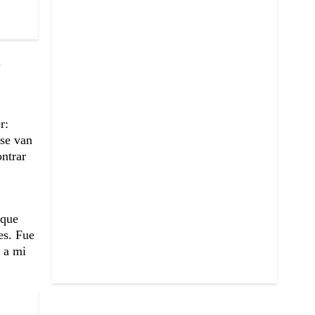
n
r:
 se van
ontrar
 que
es. Fue
 a mi