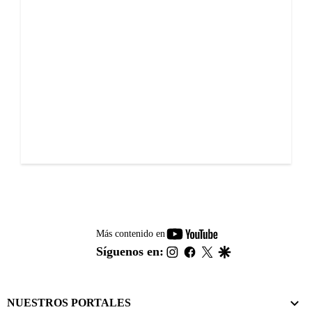
youtube-
Más contenido en
footer
instagram
facebook
twitter
google
Síguenos en:
NUESTROS PORTALES