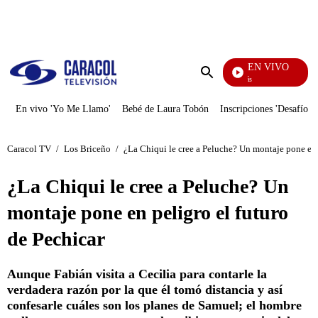
PUBLICIDAD
EN VIVO
También Caerás
Enviar
búsqueda
En vivo 'Yo Me Llamo'
Bebé de Laura Tobón
Inscripciones 'Desafío'
Caracol TV
/
Los Briceño
/
¿La Chiqui le cree a Peluche? Un montaje pone en 
¿La Chiqui le cree a Peluche? Un
montaje pone en peligro el futuro
de Pechicar
Aunque Fabián visita a Cecilia para contarle la
verdadera razón por la que él tomó distancia y así
confesarle cuáles son los planes de Samuel; el hombre