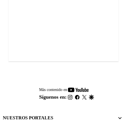
youtube-
Más contenido en
footer
instagram
facebook
twitter
google
Síguenos en:
NUESTROS PORTALES