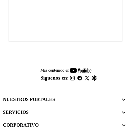
youtube-
Más contenido en
footer
instagram
facebook
twitter
google
Síguenos en:
NUESTROS PORTALES
SERVICIOS
CORPORATIVO