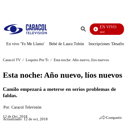
PUBLICIDAD
EN VIVO
Noticias Caracol
Enviar
búsqueda
En vivo 'Yo Me Llamo'
Bebé de Laura Tobón
Inscripciones 'Desafío'
Caracol TV
/
Loquito Por Ti
/
Esta noche: Año nuevo, líos nuevos
Esta noche: Año nuevo, líos nuevos
Camilo empezará a meterse en serios problemas de
faldas.
Por:
Caracol Televisión
12 de Oct, 2018
Compartir
Actualizado: 12 de oct, 2018