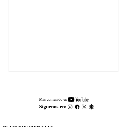
youtube-
Más contenido en
footer
instagram
facebook
twitter
google
Síguenos en: