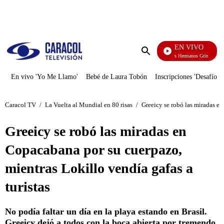
PUBLICIDAD
EN VIVO
Cuentos De Los Hermanos Grimm
Enviar
búsqueda
En vivo 'Yo Me Llamo'
Bebé de Laura Tobón
Inscripciones 'Desafío'
Caracol TV
/
La Vuelta al Mundial en 80 risas
/
Greeicy se robó las miradas en
Greeicy se robó las miradas en
Copacabana por su cuerpazo,
mientras Lokillo vendía gafas a
turistas
No podía faltar un día en la playa estando en Brasil.
Greeicy dejó a todos con la boca abierta por tremendo