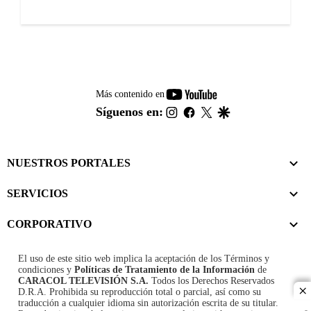
youtube-
Más contenido en
footer
instagram
facebook
twitter
google
Síguenos en:
NUESTROS PORTALES
SERVICIOS
CORPORATIVO
El uso de este sitio web implica la aceptación de los
Términos y
condiciones
y
Políticas de Tratamiento de la Información
de
CARACOL TELEVISIÓN S.A.
Todos los Derechos Reservados
D.R.A. Prohibida su reproducción total o parcial, así como su
cl
traducción a cualquier idioma sin autorización escrita de su titular.