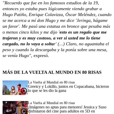
"Recuerdo que fue en los famosos estudios de la 19,
entonces yo estaba pues lógicamente viendo grabar a
Hugo Patiño, Enrique Colavizza, Óscar Meléndez, cuando
se me acerca a mí don Hugo y me dice 'Jeringa, hágame
un favor'. Me pasó una estatua en bronce que pesaba más
o menos cinco kilos y me dijo '
esto es un regalo que me
trajeron y es muy costoso, a ver si usted me lo tiene
cargado, no lo vaya a solta
r' (...) Claro, no aguantaba el
peso y cuando la descargaba y la ponía sobre una mesa,
se venía Hugo",
expresó.
MÁS DE LA VUELTA AL MUNDO EN 80 RISAS
La Vuelta al Mundial en 80 risas
Greeicy y Lokillo, juntos en Copacabana, hicieron
lo que se les dio la gana
La Vuelta al Mundial en 80 risas
¡Imágenes no aptas para menores! Jessica y Suso
disfrutaron del cine para adultos en 5D en