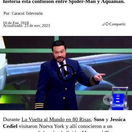
historia esta confusión entre Spider-Man y Aquaman.
Por:
Caracol Televisión
16 de Ene, 2018
Compartir
Actualizado: 23 de nov, 2023
Durante
La Vuelta al Mundo en 80 Risas
,
Suso
y
Jessica
Cediel
visitaron Nueva York y allí conocieron a un