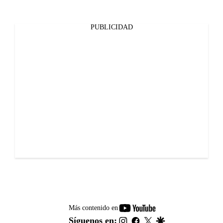
PUBLICIDAD
youtube-
Más contenido en
footer
instagram
facebook
twitter
google
Síguenos en: