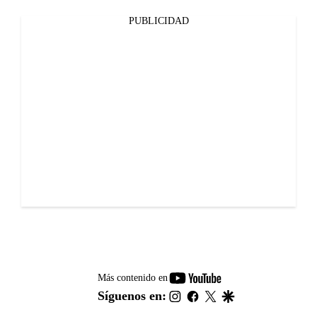
PUBLICIDAD
youtube-
Más contenido en
footer
instagram
facebook
twitter
google
Síguenos en: