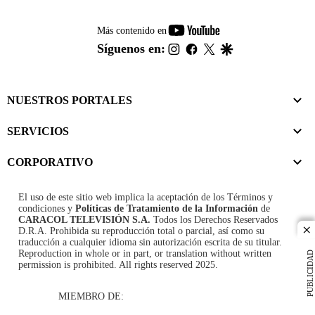
youtube-
Más contenido en
footer
instagram
facebook
twitter
google
Síguenos en:
NUESTROS PORTALES
SERVICIOS
CORPORATIVO
El uso de este sitio web implica la aceptación de los
Términos y
condiciones
y
Políticas de Tratamiento de la Información
de
CARACOL TELEVISIÓN S.A.
Todos los Derechos Reservados
D.R.A. Prohibida su reproducción total o parcial, así como su
cl
traducción a cualquier idioma sin autorización escrita de su titular.
Reproduction in whole or in part, or translation without written
PUBLICIDAD
permission is prohibited. All rights reserved 2025.
MIEMBRO DE: