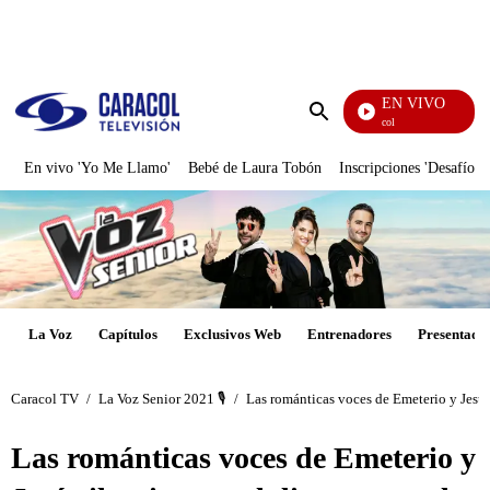
PUBLICIDAD
EN VIVO
Noticias Caracol
Enviar
búsqueda
En vivo 'Yo Me Llamo'
Bebé de Laura Tobón
Inscripciones 'Desafío'
La Voz
Capítulos
Exclusivos Web
Entrenadores
Presentado
Caracol TV
/
La Voz Senior 2021 🎙️
/
Las románticas voces de Emeterio y Jesús
Las románticas voces de Emeterio y