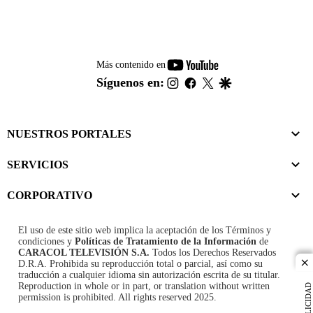
youtube-
Más contenido en
footer
instagram
facebook
twitter
google
Síguenos en:
NUESTROS PORTALES
SERVICIOS
CORPORATIVO
El uso de este sitio web implica la aceptación de los
Términos y
condiciones
y
Políticas de Tratamiento de la Información
de
CARACOL TELEVISIÓN S.A.
Todos los Derechos Reservados
D.R.A. Prohibida su reproducción total o parcial, así como su
cl
traducción a cualquier idioma sin autorización escrita de su titular.
Reproduction in whole or in part, or translation without written
PUBLICIDAD
permission is prohibited. All rights reserved 2025.