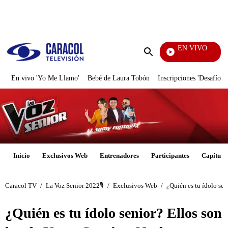
PUBLICIDAD
EN VIVO
Cuentos
Enviar
búsqueda
En vivo 'Yo Me Llamo'
Bebé de Laura Tobón
Inscripciones 'Desafío'
Inicio
Exclusivos Web
Entrenadores
Participantes
Capítulo
Caracol TV
/
La Voz Senior 2022🎙️
/
Exclusivos Web
/
¿Quién es tu ídolo se
¿Quién es tu ídolo senior? Ellos son