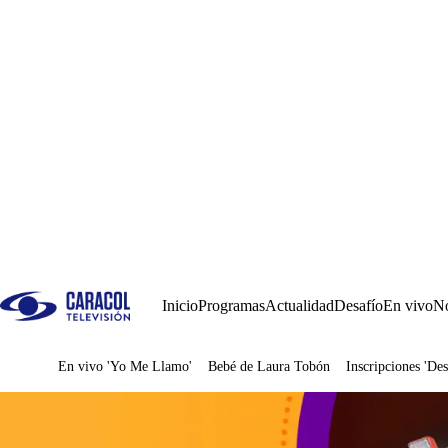
Inicio
Programas
Actualidad
Desafío
En vivo
No
En vivo 'Yo Me Llamo'
Bebé de Laura Tobón
Inscripciones 'Des
Juegos