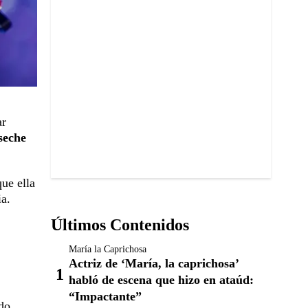
ar
seche
ue ella
ia.
Últimos Contenidos
María la Caprichosa
Actriz de ‘María, la caprichosa’
habló de escena que hizo en ataúd:
“Impactante”
do.