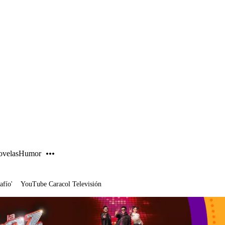
PUBLICIDAD
velas
Humor
afío'
YouTube Caracol Televisión