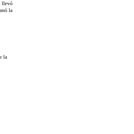
 llevó
anó la
e la