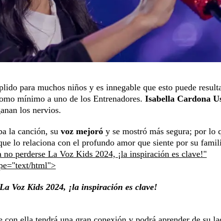
lido para muchos niños y es innegable que esto puede result
 como mínimo a uno de los Entrenadores.
Isabella Cardona U
anan los nervios.
ba la canción, su
voz mejoró
y se mostró más segura; por lo q
rque lo relaciona con el profundo amor que siente por su famil
 no perderse La Voz Kids 2024, ¡la inspiración es clave!"
ype="text/html">
a Voz Kids 2024, ¡la inspiración es clave!
e con ella tendrá una gran conexión y podrá aprender de su la