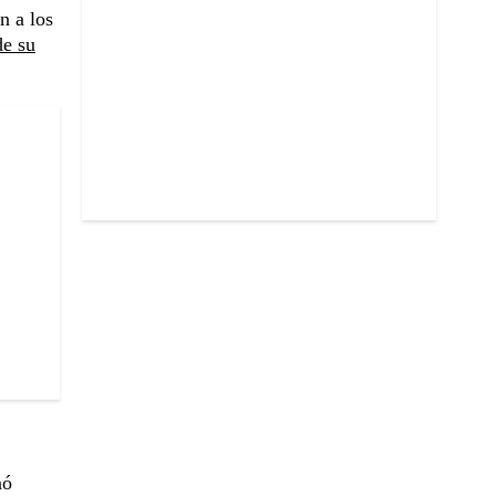
n a los
de su
nó