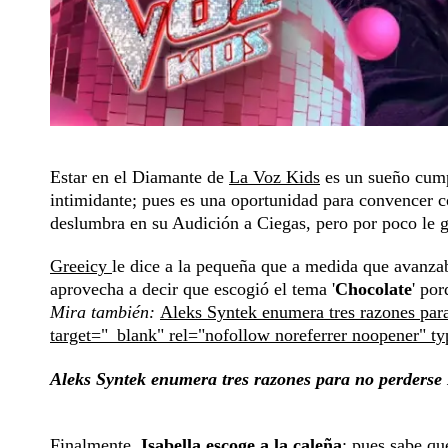
Estar en el Diamante de
La Voz Kids
es un sueño cump
intimidante; pues es una oportunidad para convencer
deslumbra en su Audición a Ciegas, pero por poco le g
Greeicy
le dice a la pequeña que a medida que avanza
aprovecha a decir que escogió el tema '
Chocolate
' po
Mira también:
Aleks Syntek enumera tres razones para
target="_blank" rel="nofollow noreferrer noopener" t
Aleks Syntek enumera tres razones para no perderse L
Finalmente,
Isabella escoge a la caleña
; pues sabe qu