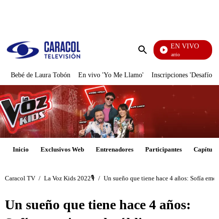
PUBLICIDAD
EN VIVO
María La Del Barrio
Enviar
búsqueda
Bebé de Laura Tobón
En vivo 'Yo Me Llamo'
Inscripciones 'Desafío'
Inicio
Exclusivos Web
Entrenadores
Participantes
Capítulo
Caracol TV
/
La Voz Kids 2022🎙️
/
Un sueño que tiene hace 4 años: Sofía emoc
Un sueño que tiene hace 4 años: