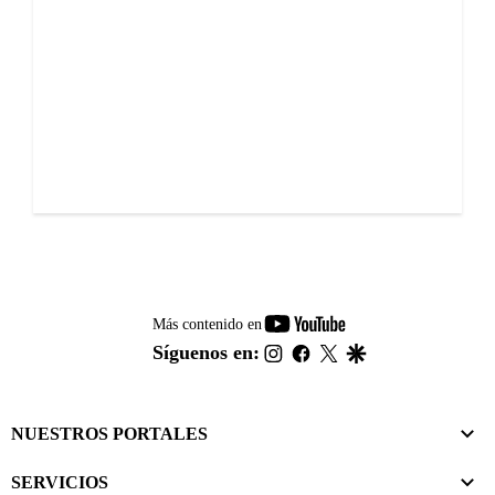
youtube-
Más contenido en
footer
instagram
facebook
twitter
google
Síguenos en:
NUESTROS PORTALES
SERVICIOS