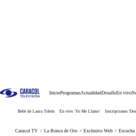
Inicio
Programas
Actualidad
Desafío
En vivo
No
Bebé de Laura Tobón
En vivo 'Yo Me Llamo'
Inscripciones 'Des
Juegos
Caracol TV
/
La Ronca de Oro
/
Exclusivo Web
/
Escucha 