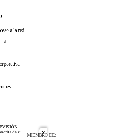
O
ceso a la red
idad
orporativa
ciones
EVISIÓN
escrita de su
close
MIEMBRO DE: