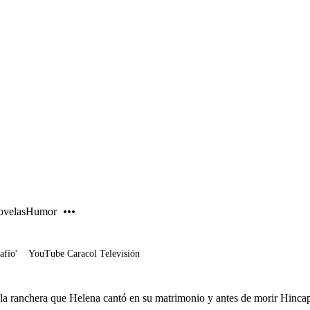
PUBLICIDAD
velas
Humor
afío'
YouTube Caracol Televisión
la ranchera que Helena cantó en su matrimonio y antes de morir Hinca