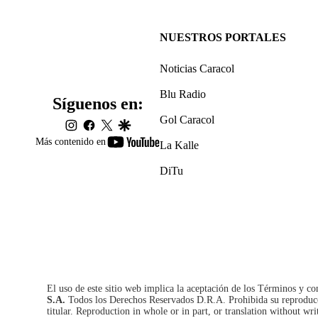
NUESTROS PORTALES
Noticias Caracol
Blu Radio
Síguenos en:
Gol Caracol
instagram
facebook
twitter
google
youtube-
Más contenido en
La Kalle
footer
DiTu
El uso de este sitio web implica la aceptación de los
Términos y co
S.A.
Todos los Derechos Reservados D.R.A. Prohibida su reproducció
titular. Reproduction in whole or in part, or translation without wri