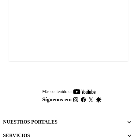
youtube-
Más contenido en
footer
instagram
facebook
twitter
google
Síguenos en:
NUESTROS PORTALES
SERVICIOS