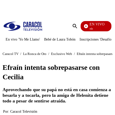
PUBLICIDAD
EN VIVO
También Caerás
Enviar
búsqueda
En vivo 'Yo Me Llamo'
Bebé de Laura Tobón
Inscripciones 'Desafío'
Caracol TV
/
La Ronca de Oro
/
Exclusivo Web
/
Efraín intenta sobrepasarse
Efraín intenta sobrepasarse con
Cecilia
Aprovechando que su papá no está en casa comienza a
besarla y a tocarla, pero la amiga de Helenita detiene
todo a pesar de sentirse atraída.
Por:
Caracol Televisión