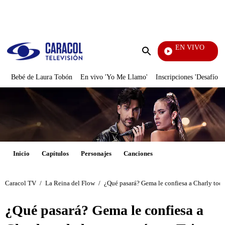
PUBLICIDAD
EN VIVO
Noticias Caracol
Enviar
búsqueda
Bebé de Laura Tobón
En vivo 'Yo Me Llamo'
Inscripciones 'Desafío'
Inicio
Capítulos
Personajes
Canciones
Caracol TV
/
La Reina del Flow
/
¿Qué pasará? Gema le confiesa a Charly todo
¿Qué pasará? Gema le confiesa a