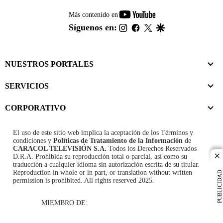
youtube-
Más contenido en
footer
instagram
facebook
twitter
google
Síguenos en:
NUESTROS PORTALES
SERVICIOS
CORPORATIVO
El uso de este sitio web implica la aceptación de los
Términos y
condiciones
y
Políticas de Tratamiento de la Información
de
CARACOL TELEVISIÓN S.A.
Todos los Derechos Reservados
D.R.A. Prohibida su reproducción total o parcial, así como su
cl
traducción a cualquier idioma sin autorización escrita de su titular.
Reproduction in whole or in part, or translation without written
PUBLICIDAD
permission is prohibited. All rights reserved 2025.
MIEMBRO DE: