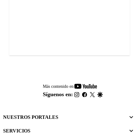
youtube-
Más contenido en
footer
instagram
facebook
twitter
google
Síguenos en:
NUESTROS PORTALES
SERVICIOS