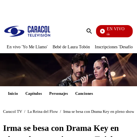
PUBLICIDAD
EN VIVO
También Caerás
Enviar
búsqueda
En vivo 'Yo Me Llamo'
Bebé de Laura Tobón
Inscripciones 'Desafío'
Inicio
Capítulos
Personajes
Canciones
Caracol TV
/
La Reina del Flow
/
Irma se besa con Drama Key en pleno show en
Irma se besa con Drama Key en