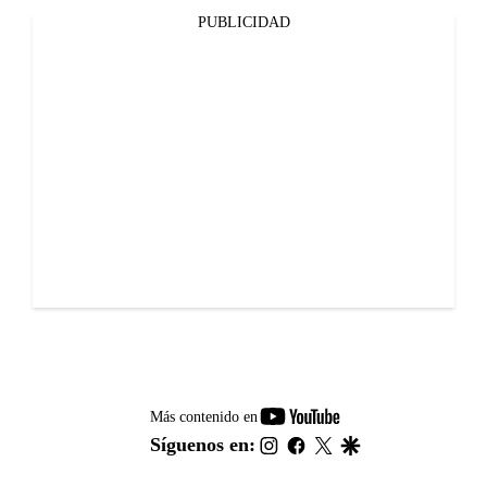
PUBLICIDAD
youtube-
Más contenido en
footer
instagram
facebook
twitter
google
Síguenos en: