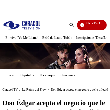
PUBLICIDAD
EN VIVO
EFÉ
Enviar
búsqueda
En vivo 'Yo Me Llamo'
Bebé de Laura Tobón
Inscripciones 'Desafío'
Inicio
Capítulos
Personajes
Canciones
Caracol TV
/
La Reina del Flow
/
Don Édgar acepta el negocio que le ofreció
Don Édgar acepta el negocio que le