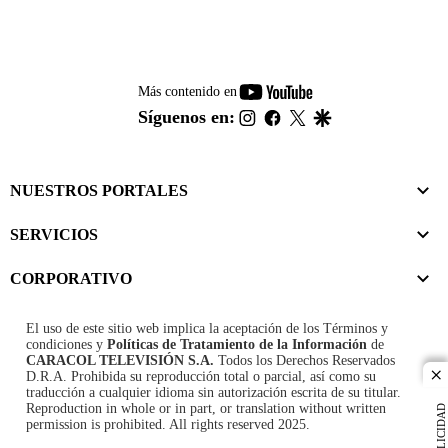
youtube-
Más contenido en
footer
instagram
facebook
twitter
google
Síguenos en:
NUESTROS PORTALES
SERVICIOS
CORPORATIVO
El uso de este sitio web implica la aceptación de los
Términos y
condiciones
y
Políticas de Tratamiento de la Información
de
CARACOL TELEVISIÓN S.A.
Todos los Derechos Reservados
D.R.A. Prohibida su reproducción total o parcial, así como su
cl
traducción a cualquier idioma sin autorización escrita de su titular.
Reproduction in whole or in part, or translation without written
PUBLICIDAD
permission is prohibited. All rights reserved 2025.