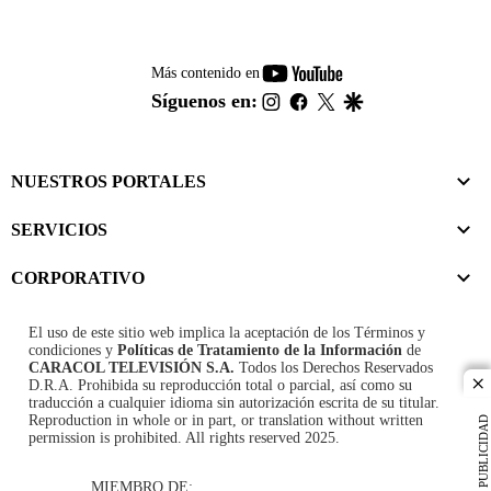
youtube-
Más contenido en
footer
instagram
facebook
twitter
google
Síguenos en:
NUESTROS PORTALES
SERVICIOS
CORPORATIVO
El uso de este sitio web implica la aceptación de los
Términos y
condiciones
y
Políticas de Tratamiento de la Información
de
CARACOL TELEVISIÓN S.A.
Todos los Derechos Reservados
D.R.A. Prohibida su reproducción total o parcial, así como su
cl
traducción a cualquier idioma sin autorización escrita de su titular.
Reproduction in whole or in part, or translation without written
PUBLICIDAD
permission is prohibited. All rights reserved 2025.
MIEMBRO DE: