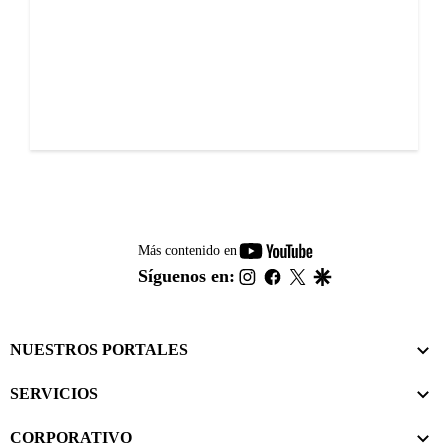
youtube-
Más contenido en
footer
instagram
facebook
twitter
google
Síguenos en:
NUESTROS PORTALES
SERVICIOS
CORPORATIVO