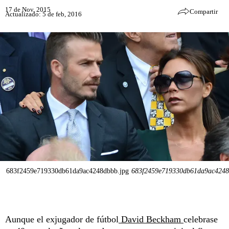
17 de Nov, 2015
Compartir
Actualizado: 5 de feb, 2016
683f2459e719330db61da9ac4248dbbb.jpg
683f2459e719330db61da9ac4248
Aunque el exjugador de fútbol
David Beckham
celebrase