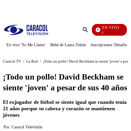
PUBLICIDAD
EN VIVO
Se Dice De Mí
Enviar
búsqueda
En vivo 'Yo Me Llamo'
Bebé de Laura Tobón
Inscripciones 'Desafío'
Caracol TV
/
La Red
/
¡Todo un pollo! David Beckham se siente 'joven' a pesar
¡Todo un pollo! David Beckham se
siente 'joven' a pesar de sus 40 años
El exjugador de fútbol se siente igual que cuando tenía
21 años porque su cabeza y corazón se mantienen
jóvenes
Por:
Caracol Televisión