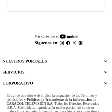
youtube-
Más contenido en
footer
instagram
facebook
twitter
google
Síguenos en:
NUESTROS PORTALES
SERVICIOS
CORPORATIVO
El uso de este sitio web implica la aceptación de los
Términos y
condiciones
y
Políticas de Tratamiento de la Información
de
CARACOL TELEVISIÓN S.A.
Todos los Derechos Reservados
D.R.A. Prohibida su reproducción total o parcial, así como su
traducción a cualquier idioma sin autorización escrita de su titular.