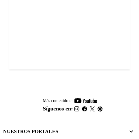
youtube-
Más contenido en
footer
instagram
facebook
twitter
google
Síguenos en:
NUESTROS PORTALES