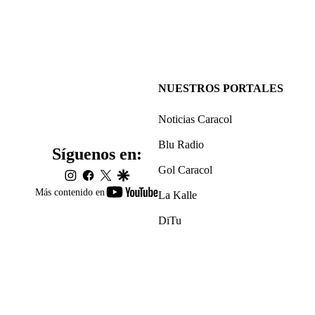
NUESTROS PORTALES
Noticias Caracol
Blu Radio
Síguenos en:
Gol Caracol
instagram
facebook
twitter
google
youtube-
Más contenido en
La Kalle
footer
DiTu