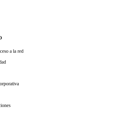
O
ceso a la red
idad
orporativa
ciones