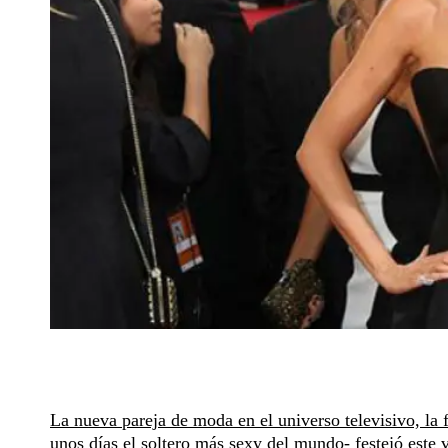
La nueva pareja de moda en el universo televisivo, la
unos días el soltero más sexy del mundo- festejó este 