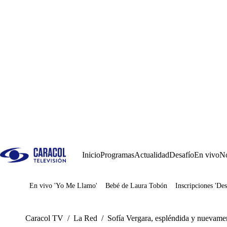
Inicio
Programas
Actualidad
Desafío
En vivo
No
En vivo 'Yo Me Llamo'
Bebé de Laura Tobón
Inscripciones 'Des
Juegos
Caracol TV
/
La Red
/
Sofía Vergara, espléndida y nuevam