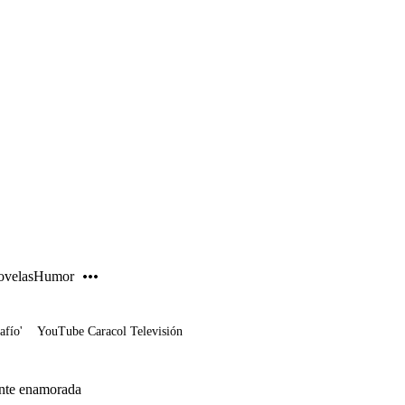
PUBLICIDAD
velas
Humor
afío'
YouTube Caracol Televisión
ente enamorada