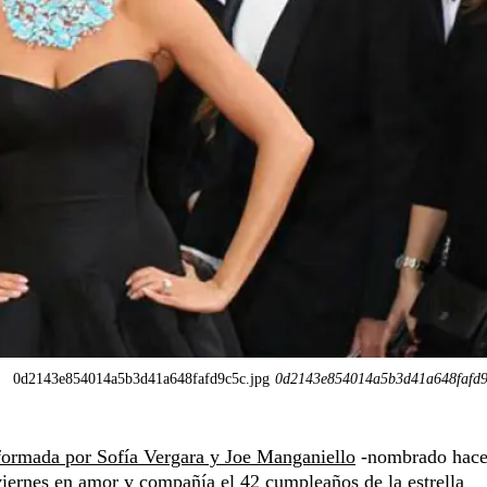
0d2143e854014a5b3d41a648fafd9c5c.jpg
0d2143e854014a5b3d41a648fafd9
 formada por Sofía Vergara y Joe Manganiello
-nombrado hace
viernes en amor y compañía el 42 cumpleaños de la estrella