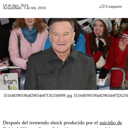
14 de Ago, 2014
Compartir
Actualizado: 5 de feb, 2016
351b48390190a829654e87f26256899f.jpg
351b48390190a829654e87f26256
Después del tremendo shock producido por el
suicidio de