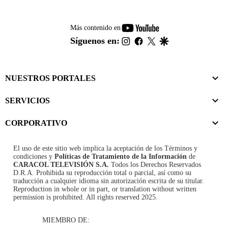
youtube-
Más contenido en
footer
instagram
facebook
twitter
google
Síguenos en:
NUESTROS PORTALES
SERVICIOS
CORPORATIVO
El uso de este sitio web implica la aceptación de los
Términos y
condiciones
y
Políticas de Tratamiento de la Información
de
CARACOL TELEVISIÓN S.A.
Todos los Derechos Reservados
D.R.A. Prohibida su reproducción total o parcial, así como su
traducción a cualquier idioma sin autorización escrita de su titular.
Reproduction in whole or in part, or translation without written
permission is prohibited. All rights reserved 2025.
MIEMBRO DE: