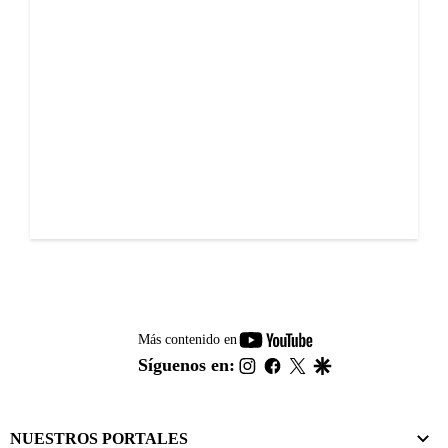
youtube-
Más contenido en
footer
instagram
facebook
twitter
google
Síguenos en:
NUESTROS PORTALES