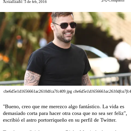
Compartir
Actualizado: 5 de feb, 2016
cbe6d5e1d1656661ac2610dfca7fc409.jpg
cbe6d5e1d1656661ac2610dfca7fc4
"Bueno, creo que me merezco algo fantástico. La vida es
demasiado corta para hacer otra cosa que no sea ser feliz",
escribió el astro portorriqueño en su perfil de Twitter.