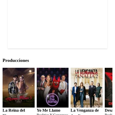
Producciones
La Reina del
Yo Me Llamo
La Venganza de
Desaf