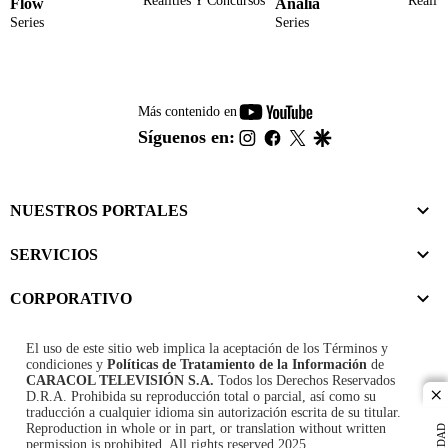
Realities Y Concursos
Realit
Flow
Analía
Series
Series
youtube-
Más contenido en
footer
instagram
facebook
twitter
google
Síguenos en:
NUESTROS PORTALES
SERVICIOS
CORPORATIVO
El uso de este sitio web implica la aceptación de los
Términos y
condiciones
y
Políticas de Tratamiento de la Información
de
CARACOL TELEVISIÓN S.A.
Todos los Derechos Reservados
D.R.A. Prohibida su reproducción total o parcial, así como su
cl
traducción a cualquier idioma sin autorización escrita de su titular.
Reproduction in whole or in part, or translation without written
permission is prohibited. All rights reserved 2025.