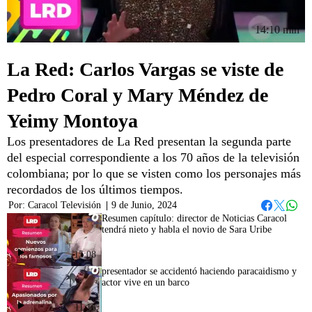
14:10 min
La Red: Carlos Vargas se viste de
Pedro Coral y Mary Méndez de
Yeimy Montoya
Los presentadores de La Red presentan la segunda parte
del especial correspondiente a los 70 años de la televisión
colombiana; por lo que se visten como los personajes más
recordados de los últimos tiempos.
Por:
Caracol Televisión
|
9 de Junio, 2024
Whats
Facebook
Twitter
Resumen capítulo: director de Noticias Caracol
tendrá nieto y habla el novio de Sara Uribe
15:08
presentador se accidentó haciendo paracaidismo y
actor vive en un barco
11:16