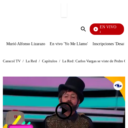
PUBLICIDAD
EN VIVO
Noticias Caracol
Enviar
búsqueda
Murió Alfonso Lizarazo
En vivo 'Yo Me Llamo'
Inscripciones 'Desafío
Caracol TV
/
La Red
/
Capítulos
/
La Red: Carlos Vargas se viste de Pedro