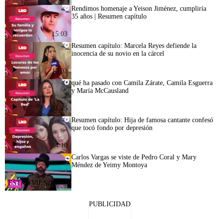
Rendimos homenaje a Yeison Jiménez, cumpliría
35 años | Resumen capítulo
15:03
Resumen capítulo: Marcela Reyes defiende la
inocencia de su novio en la cárcel
15:03
qué ha pasado con Camila Zárate, Camila Esguerra
y María McCausland
11:25
Resumen capítulo: Hija de famosa cantante confesó
que tocó fondo por depresión
14:10
Carlos Vargas se viste de Pedro Coral y Mary
Méndez de Yeimy Montoya
PUBLICIDAD