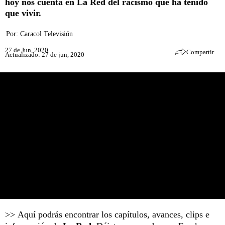
hoy nos cuenta en La Red del racismo que ha tenido
que vivir.
Por:
Caracol Televisión
27 de Jun, 2020
Compartir
Actualizado: 27 de jun, 2020
>> Aquí podrás encontrar los capítulos, avances, clips e