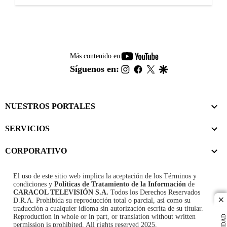
youtube-
Más contenido en
footer
instagram
facebook
twitter
google
Síguenos en:
NUESTROS PORTALES
SERVICIOS
CORPORATIVO
El uso de este sitio web implica la aceptación de los
Términos y
condiciones
y
Políticas de Tratamiento de la Información
de
CARACOL TELEVISIÓN S.A.
Todos los Derechos Reservados
D.R.A. Prohibida su reproducción total o parcial, así como su
cl
traducción a cualquier idioma sin autorización escrita de su titular.
Reproduction in whole or in part, or translation without written
permission is prohibited. All rights reserved 2025.