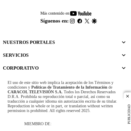
youtube-
Más contenido en
footer
instagram
facebook
twitter
google
Síguenos en:
NUESTROS PORTALES
SERVICIOS
CORPORATIVO
El uso de este sitio web implica la aceptación de los
Términos y
condiciones
y
Políticas de Tratamiento de la Información
de
CARACOL TELEVISIÓN S.A.
Todos los Derechos Reservados
D.R.A. Prohibida su reproducción total o parcial, así como su
cl
traducción a cualquier idioma sin autorización escrita de su titular.
Reproduction in whole or in part, or translation without written
PUBLICIDAD
permission is prohibited. All rights reserved 2025.
MIEMBRO DE: