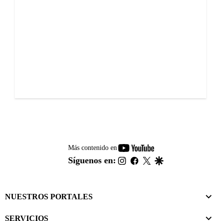
youtube-
Más contenido en
footer
instagram
facebook
twitter
google
Síguenos en:
NUESTROS PORTALES
SERVICIOS