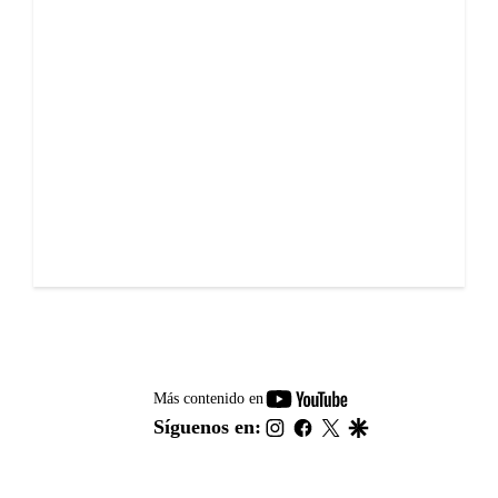
youtube-
Más contenido en
footer
instagram
facebook
twitter
google
Síguenos en: