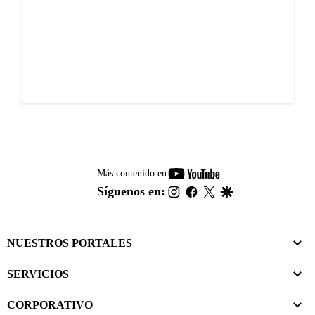
youtube-
Más contenido en
footer
instagram
facebook
twitter
google
Síguenos en:
NUESTROS PORTALES
SERVICIOS
CORPORATIVO