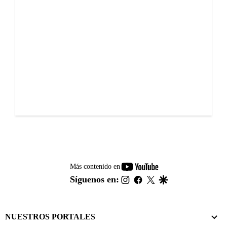
youtube-
Más contenido en
footer
instagram
facebook
twitter
google
Síguenos en:
NUESTROS PORTALES