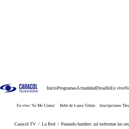
Inicio
Programas
Actualidad
Desafío
En vivo
No
En vivo 'Yo Me Llamo'
Bebé de Laura Tobón
Inscripciones 'Des
Juegos
Caracol TV
/
La Red
/
Pasando hambre: así enfrentan las orq