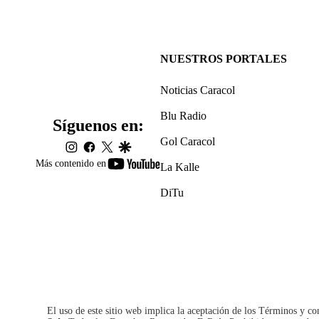
NUESTROS PORTALES
Noticias Caracol
Blu Radio
Síguenos en:
Gol Caracol
instagram
facebook
twitter
google
youtube-
Más contenido en
La Kalle
footer
DiTu
El uso de este sitio web implica la aceptación de los
Términos y co