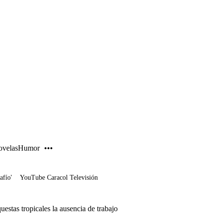
PUBLICIDAD
velas
Humor
afío'
YouTube Caracol Televisión
uestas tropicales la ausencia de trabajo