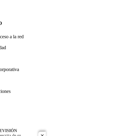
O
ceso a la red
idad
orporativa
ciones
EVISIÓN
escrita de su