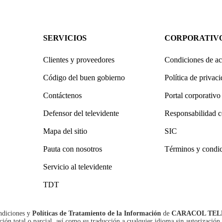
SERVICIOS
CORPORATIV
Clientes y proveedores
Condiciones de ac
Código del buen gobierno
Política de privac
Contáctenos
Portal corporativo
Defensor del televidente
Responsabilidad c
Mapa del sitio
SIC
Pauta con nosotros
Términos y condi
Servicio al televidente
TDT
ndiciones
y
Políticas de Tratamiento de la Información
de
CARACOL TEL
n total o parcial, así como su traducción a cualquier idioma sin autorización 