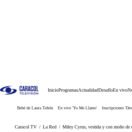
Inicio
Programas
Actualidad
Desafío
En vivo
No
Bebé de Laura Tobón
En vivo 'Yo Me Llamo'
Inscripciones 'Des
Juegos
Caracol TV
/
La Red
/
Miley Cyrus, vestida y con moño de 