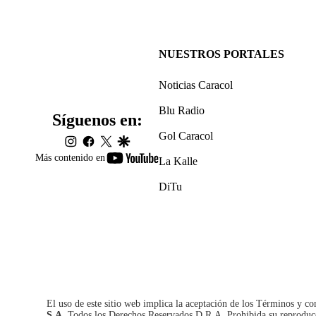
NUESTROS PORTALES
Noticias Caracol
Blu Radio
Síguenos en:
Gol Caracol
instagram
facebook
twitter
google
youtube-
Más contenido en
La Kalle
footer
DiTu
El uso de este sitio web implica la aceptación de los
Términos y co
S.A.
Todos los Derechos Reservados D.R.A. Prohibida su reproducció