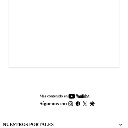
youtube-
Más contenido en
footer
instagram
facebook
twitter
google
Síguenos en:
NUESTROS PORTALES