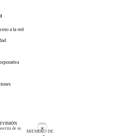
O
ceso a la red
idad
orporativa
ciones
EVISIÓN
escrita de su
close
MIEMBRO DE: