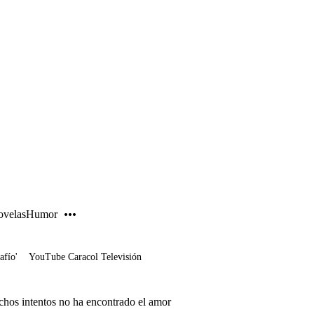
PUBLICIDAD
velas
Humor
afío'
YouTube Caracol Televisión
hos intentos no ha encontrado el amor