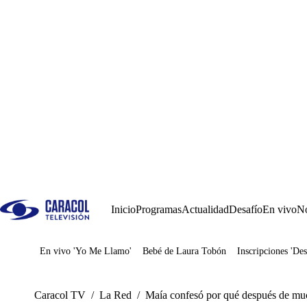
Inicio
Programas
Actualidad
Desafío
En vivo
No
En vivo 'Yo Me Llamo'
Bebé de Laura Tobón
Inscripciones 'Des
Juegos
Caracol TV
/
La Red
/
Maía confesó por qué después de muc