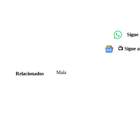
Sigue
📺 Sigue a
Maía
Relacionados