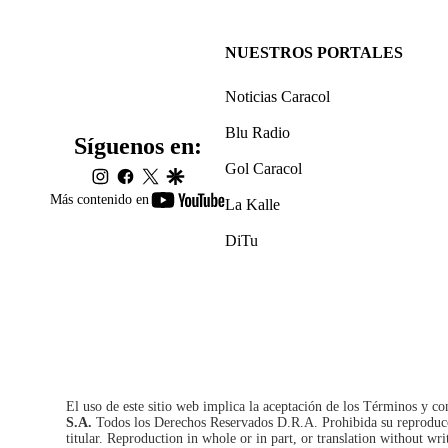
NUESTROS PORTALES
Noticias Caracol
Blu Radio
Síguenos en:
Gol Caracol
instagram
facebook
twitter
google
youtube-
Más contenido en
La Kalle
footer
DiTu
El uso de este sitio web implica la aceptación de los
Términos y co
S.A.
Todos los Derechos Reservados D.R.A. Prohibida su reproducció
titular. Reproduction in whole or in part, or translation without wri